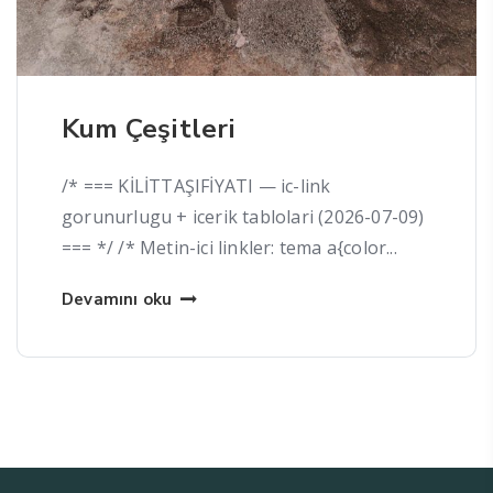
Kum Çeşitleri
/* === KİLİTTAŞIFİYATI — ic-link
gorunurlugu + icerik tablolari (2026-07-09)
=== */ /* Metin-ici linkler: tema a{color...
Devamını oku