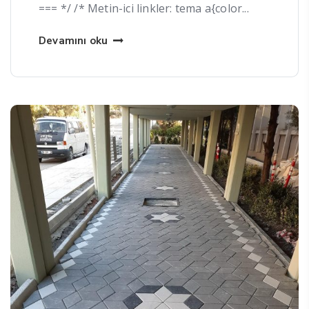
=== */ /* Metin-ici linkler: tema a{color...
Devamını oku