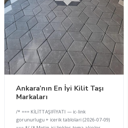
Ankara’nın En İyi Kilit Taşı
Markaları
/* === KİLİTTAŞIFİYATI — ic-link
gorunurlugu + icerik tablolari (2026-07-09)
=== */ /* Metin-ici linkler: tema a{color...