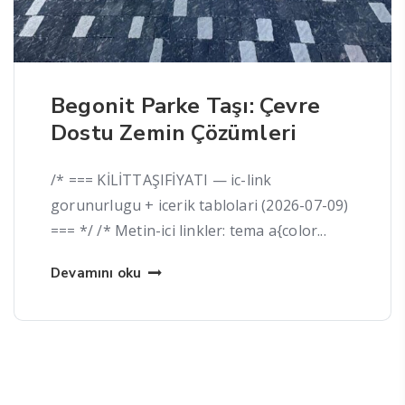
Begonit Parke Taşı: Çevre
Dostu Zemin Çözümleri
/* === KİLİTTAŞIFİYATI — ic-link
gorunurlugu + icerik tablolari (2026-07-09)
=== */ /* Metin-ici linkler: tema a{color...
Devamını oku