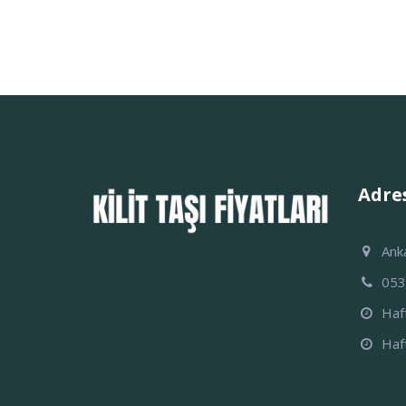
Adres
Ank
05
Haf
Haf