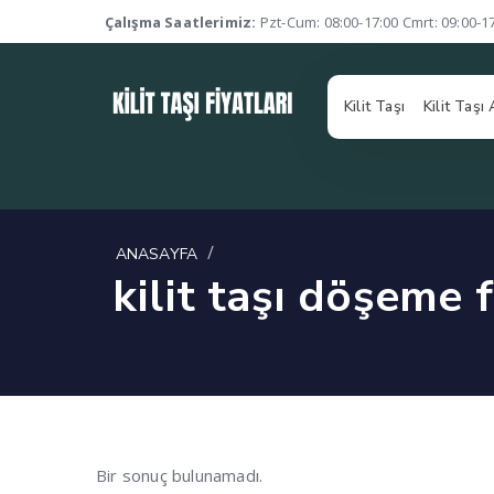
Çalışma Saatlerimiz:
Pzt-Cum: 08:00-17:00 Cmrt: 09:00-1
Kilit Taşı
Kilit Taşı
/
ANASAYFA
kilit taşı döşeme 
Bir sonuç bulunamadı.