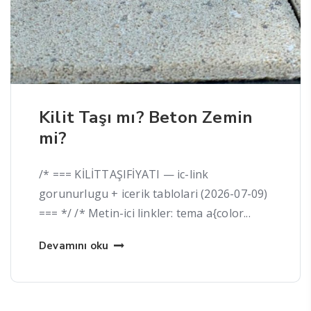
Kilit Taşı mı? Beton Zemin
mi?
/* === KİLİTTAŞIFİYATI — ic-link
gorunurlugu + icerik tablolari (2026-07-09)
=== */ /* Metin-ici linkler: tema a{color...
Devamını oku