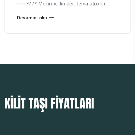
=== */ /* Metin-ici linkler: tema a{color...
Devamını oku