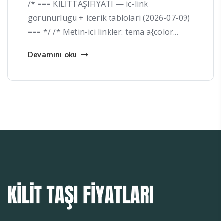
/* === KİLİTTAŞIFİYATI — ic-link
gorunurlugu + icerik tablolari (2026-07-09)
=== */ /* Metin-ici linkler: tema a{color...
Devamını oku