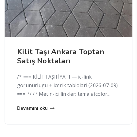
Kilit Taşı Ankara Toptan
Satış Noktaları
/* === KİLİTTAŞIFİYATI — ic-link
gorunurlugu + icerik tablolari (2026-07-09)
=== */ /* Metin-ici linkler: tema a{color...
Devamını oku