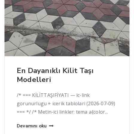
En Dayanıklı Kilit Taşı
Modelleri
/* === KİLİTTAŞIFİYATI — ic-link
gorunurlugu + icerik tablolari (2026-07-09)
=== */ /* Metin-ici linkler: tema a{color...
Devamını oku