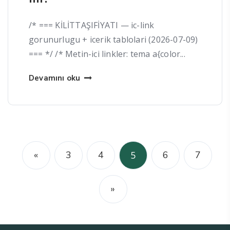
/* === KİLİTTAŞIFİYATI — ic-link
gorunurlugu + icerik tablolari (2026-07-09)
=== */ /* Metin-ici linkler: tema a{color...
Devamını oku
«
3
4
5
6
7
»