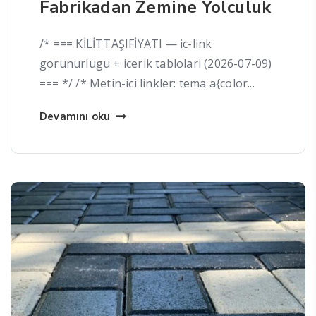
Fabrikadan Zemine Yolculuk
/* === KİLİTTAŞIFİYATI — ic-link
gorunurlugu + icerik tablolari (2026-07-09)
=== */ /* Metin-ici linkler: tema a{color...
Devamını oku