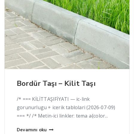
Bordür Taşı – Kilit Taşı
/* === KİLİTTAŞIFİYATI — ic-link
gorunurlugu + icerik tablolari (2026-07-09)
=== */ /* Metin-ici linkler: tema a{color...
Devamını oku