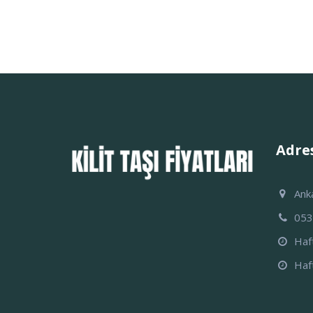
Adres
Ank
05
Haf
Haf