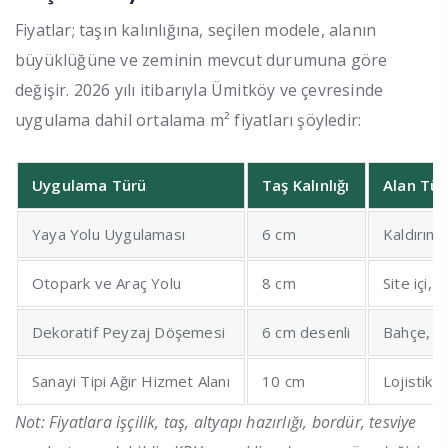
Fiyatlar; taşın kalınlığına, seçilen modele, alanın
büyüklüğüne ve zeminin mevcut durumuna göre
değişir. 2026 yılı itibarıyla Ümitköy ve çevresinde
uygulama dahil ortalama m² fiyatları şöyledir:
Uygulama Türü
Taş Kalınlığı
Alan Tür
Yaya Yolu Uygulaması
6 cm
Kaldırım,
Otopark ve Araç Yolu
8 cm
Site içi, a
Dekoratif Peyzaj Döşemesi
6 cm desenli
Bahçe, vil
Sanayi Tipi Ağır Hizmet Alanı
10 cm
Lojistik 
Not: Fiyatlara işçilik, taş, altyapı hazırlığı, bordür, tesviye